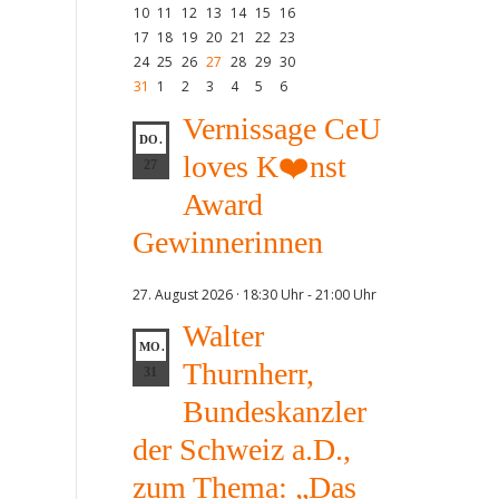
10
11
12
13
14
15
16
17
18
19
20
21
22
23
24
25
26
27
28
29
30
31
1
2
3
4
5
6
Vernissage CeU
DO.
loves K❤️nst
27
Award
Gewinnerinnen
27. August 2026 · 18:30 Uhr
-
21:00 Uhr
Walter
MO.
Thurnherr,
31
Bundeskanzler
der Schweiz a.D.,
zum Thema: „Das