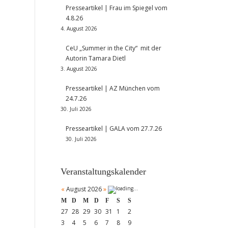
Presseartikel | Frau im Spiegel vom
4.8.26
4. August 2026
CeU „Summer in the City“ mit der
Autorin Tamara Dietl
3. August 2026
Presseartikel | AZ München vom
24.7.26
30. Juli 2026
Presseartikel | GALA vom 27.7.26
30. Juli 2026
Veranstaltungskalender
«
August 2026
»
M
D
M
D
F
S
S
27
28
29
30
31
1
2
3
4
5
6
7
8
9