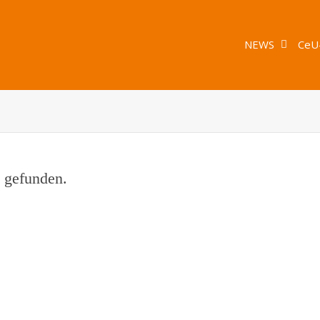
NEWS
CeU
t gefunden.