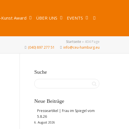
-Kunst Award
ÜBER UNS
EVENTS
Startseite
»
404 Page
(040) 897 277 51
info@ceu-hamburg.eu
Suche
Neue Beiträge
Presseartikel | Frau im Spiegel vom
5.8.26
6. August 2026