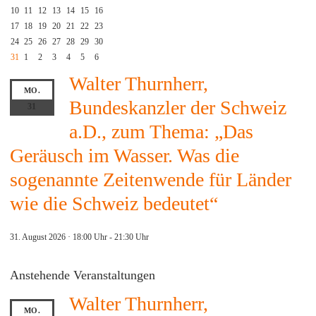
10
11
12
13
14
15
16
17
18
19
20
21
22
23
24
25
26
27
28
29
30
31
1
2
3
4
5
6
Walter Thurnherr,
MO.
Bundeskanzler der Schweiz
31
a.D., zum Thema: „Das
Geräusch im Wasser. Was die
sogenannte Zeitenwende für Länder
wie die Schweiz bedeutet“
31. August 2026 · 18:00 Uhr
-
21:30 Uhr
Anstehende Veranstaltungen
Walter Thurnherr,
MO.