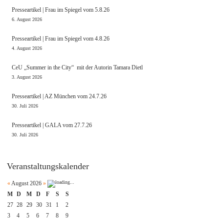
Presseartikel | Frau im Spiegel vom 5.8.26
6. August 2026
Presseartikel | Frau im Spiegel vom 4.8.26
4. August 2026
CeU „Summer in the City“ mit der Autorin Tamara Dietl
3. August 2026
Presseartikel | AZ München vom 24.7.26
30. Juli 2026
Presseartikel | GALA vom 27.7.26
30. Juli 2026
Veranstaltungskalender
«
August 2026
»
M
D
M
D
F
S
S
27
28
29
30
31
1
2
3
4
5
6
7
8
9