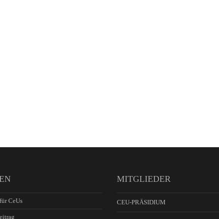
EN
MITGLIEDER
für CeUs
CEU-PRÄSIDIUM
eitrag