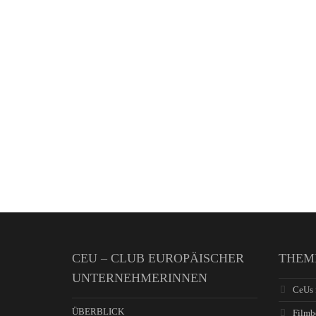
CEU – CLUB EUROPÄISCHER
THEM
UNTERNEHMERINNEN
CeUs 
ÜBERBLICK
Filmb