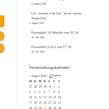
4. August 2026
CeU „Summer in the City“ mit der Autorin
Tamara Dietl
3. August 2026
Presseartikel | AZ München vom 24.7.26
30. Juli 2026
Presseartikel | GALA vom 27.7.26
30. Juli 2026
Veranstaltungskalender
«
August 2026
»
M
D
M
D
F
S
S
27
28
29
30
31
1
2
3
4
5
6
7
8
9
10
11
12
13
14
15
16
17
18
19
20
21
22
23
24
25
26
27
28
29
30