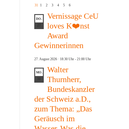
31
1
2
3
4
5
6
Vernissage CeU
DO.
loves K❤️nst
27
Award
Gewinnerinnen
27. August 2026 · 18:30 Uhr
-
21:00 Uhr
Walter
MO.
Thurnherr,
31
Bundeskanzler
der Schweiz a.D.,
zum Thema: „Das
Geräusch im
Wasser. Was die