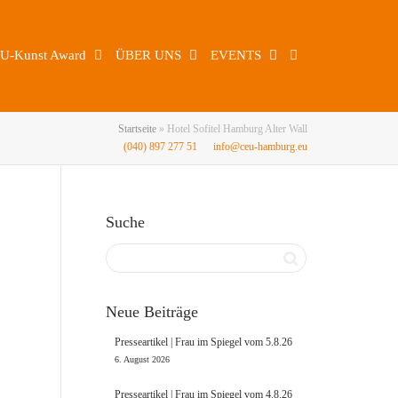
U-Kunst Award
ÜBER UNS
EVENTS
Startseite
»
Hotel Sofitel Hamburg Alter Wall
(040) 897 277 51
info@ceu-hamburg.eu
Suche
Neue Beiträge
Presseartikel | Frau im Spiegel vom 5.8.26
6. August 2026
Presseartikel | Frau im Spiegel vom 4.8.26