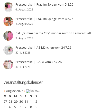
Presseartikel | Frau im Spiegel vom 5.8.26
6. August 2026
Presseartikel | Frau im Spiegel vom 4.8.26
4. August 2026
CeU „Summer in the City“ mit der Autorin Tamara Dietl
3. August 2026
Presseartikel | AZ München vom 24.7.26
30. Juli 2026
Presseartikel | GALA vom 27.7.26
30. Juli 2026
Veranstaltungskalender
«
August 2026
»
M
D
M
D
F
S
S
27
28
29
30
31
1
2
3
4
5
6
7
8
9