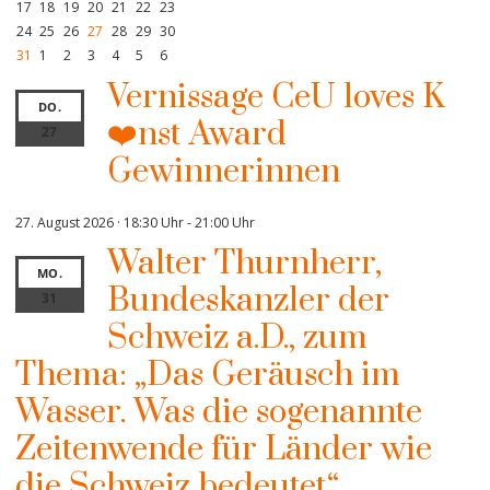
17
18
19
20
21
22
23
24
25
26
27
28
29
30
31
1
2
3
4
5
6
Vernissage CeU loves K
DO.
❤️nst Award
27
Gewinnerinnen
27. August 2026 · 18:30 Uhr
-
21:00 Uhr
Walter Thurnherr,
MO.
Bundeskanzler der
31
Schweiz a.D., zum
Thema: „Das Geräusch im
Wasser. Was die sogenannte
Zeitenwende für Länder wie
die Schweiz bedeutet“