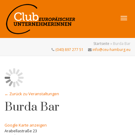
Navig
Startseite
»
Burda Bar
(040) 897 277 51
info@ceu-hamburg.eu
umsch
← Zurück zu Veranstaltungen
Burda Bar
Google Karte anzeigen
Arabellastraße 23