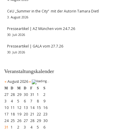
CeU „Summer in the City“ mit der Autorin Tamara Dietl
3. August 2026
Presseartikel | AZ München vom 24.7.26
30. Juli 2026
Presseartikel | GALA vom 27.7.26
30. Juli 2026
Veranstaltungskalender
«
August 2026
»
M
D
M
D
F
S
S
27
28
29
30
31
1
2
3
4
5
6
7
8
9
10
11
12
13
14
15
16
17
18
19
20
21
22
23
24
25
26
27
28
29
30
31
1
2
3
4
5
6