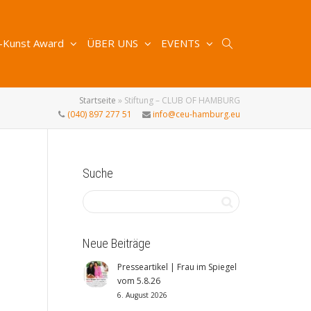
-Kunst Award
ÜBER UNS
EVENTS
Startseite
»
Stiftung – CLUB OF HAMBURG
(040) 897 277 51
info@ceu-hamburg.eu
Suche
Neue Beiträge
Presseartikel | Frau im Spiegel
vom 5.8.26
6. August 2026