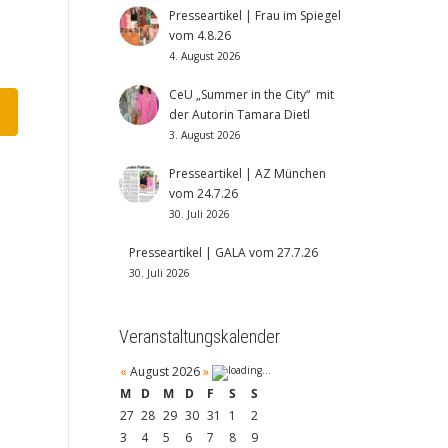
Presseartikel | Frau im Spiegel
vom 4.8.26
4. August 2026
CeU „Summer in the City“ mit
der Autorin Tamara Dietl
3. August 2026
Presseartikel | AZ München
vom 24.7.26
30. Juli 2026
Presseartikel | GALA vom 27.7.26
30. Juli 2026
Veranstaltungskalender
«
August 2026
»
M
D
M
D
F
S
S
27
28
29
30
31
1
2
3
4
5
6
7
8
9