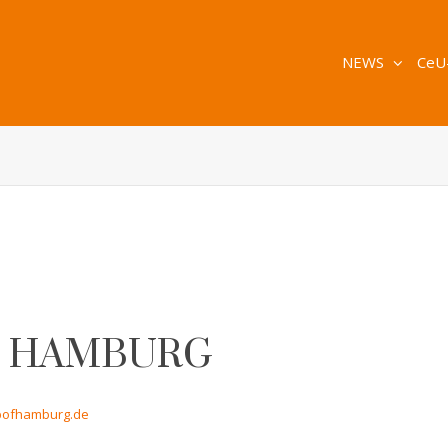
NEWS
CeU
OF HAMBURG
bofhamburg.de