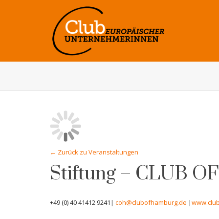
← Zurück zu Veranstaltungen
Stiftung – CLUB 
+49 (0) 40 41412 9241
|
coh@clubofhamburg.de
|
www.clu