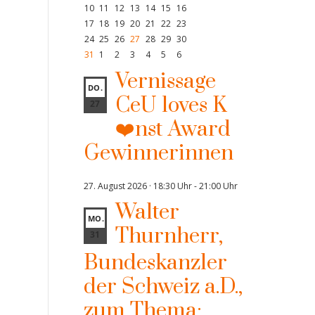
10
11
12
13
14
15
16
17
18
19
20
21
22
23
24
25
26
27
28
29
30
31
1
2
3
4
5
6
Vernissage
DO.
CeU loves K
27
❤️nst Award
Gewinnerinnen
27. August 2026 · 18:30 Uhr
-
21:00 Uhr
Walter
MO.
Thurnherr,
31
Bundeskanzler
der Schweiz a.D.,
zum Thema: