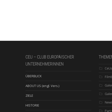
CEU – CLUB EUROPÄISCHER
THEME
UNTERNEHMERINNEN
CeUs
ÜBERBLICK
Film
Galer
ABOUT US (engl. Vers.)
Gale
ZIELE
New
HISTORIE
Part