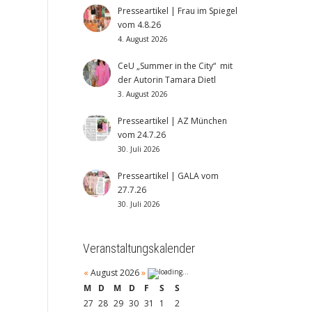
Presseartikel | Frau im Spiegel
vom 4.8.26
4. August 2026
CeU „Summer in the City“ mit
der Autorin Tamara Dietl
3. August 2026
Presseartikel | AZ München
vom 24.7.26
30. Juli 2026
Presseartikel | GALA vom
27.7.26
30. Juli 2026
Veranstaltungskalender
«
August 2026
»
M
D
M
D
F
S
S
27
28
29
30
31
1
2