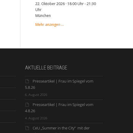
22. Oktober 2026 · 18:00 Uhr
-
21:30
Uhr
München
Mehr anzeigen …
AKTUELLE BEITRÄGE
Presseartikel | Frau im Spiegel vom
5.8.26
6. August 2026
Presseartikel | Frau im Spiegel vom
4.8.26
4. August 2026
CeU „Summer in the City“ mit der