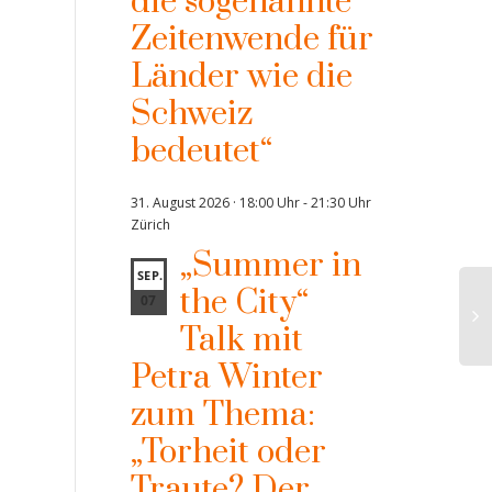
die sogenannte
Zeitenwende für
Länder wie die
Schweiz
bedeutet“
31. August 2026 · 18:00 Uhr
-
21:30 Uhr
Zürich
„Summer in
SEP.
the City“
07
Talk mit
Petra Winter
zum Thema:
„Torheit oder
Traute? Der