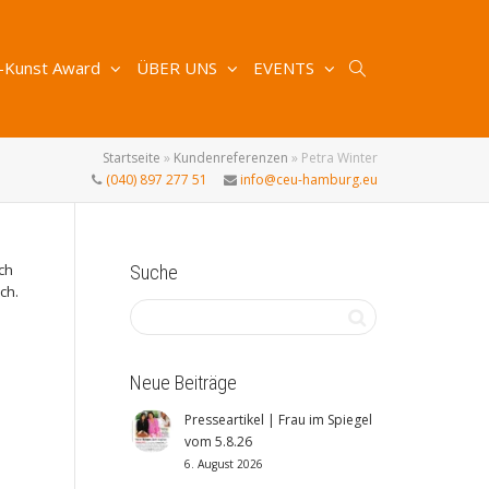
-Kunst Award
ÜBER UNS
EVENTS
Startseite
»
Kundenreferenzen
»
Petra Winter
(040) 897 277 51
info@ceu-hamburg.eu
ch
Suche
ch.
Neue Beiträge
Presseartikel | Frau im Spiegel
vom 5.8.26
6. August 2026