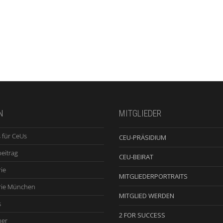
N
MITGLIEDER
 für CeUs
CEU-PRÄSIDIUM
beitrag
CEU-BEIRAT
ie
MITGLIEDERPORTRAITS
rie München
MITGLIED WERDEN
s
2 FOR SUCCESS
ner