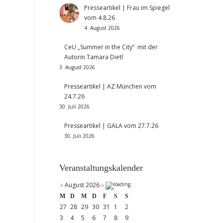
Presseartikel | Frau im Spiegel
vom 4.8.26
4. August 2026
CeU „Summer in the City“ mit der
Autorin Tamara Dietl
3. August 2026
Presseartikel | AZ München vom
24.7.26
30. Juli 2026
Presseartikel | GALA vom 27.7.26
30. Juli 2026
Veranstaltungskalender
«
August 2026
»
M
D
M
D
F
S
S
27
28
29
30
31
1
2
3
4
5
6
7
8
9