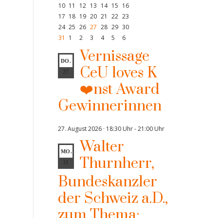
10
11
12
13
14
15
16
17
18
19
20
21
22
23
24
25
26
27
28
29
30
31
1
2
3
4
5
6
Vernissage
DO.
CeU loves K
27
❤️nst Award
Gewinnerinnen
27. August 2026 · 18:30 Uhr
-
21:00 Uhr
Walter
MO.
Thurnherr,
31
Bundeskanzler
der Schweiz a.D.,
zum Thema: