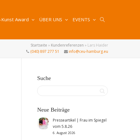
-Kunst Award
ÜBER UNS
EVENTS
Startseite
»
Kundenreferenzen
»
Lars Haider
(040) 897 277 51
info@ceu-hamburg.eu
Suche
Neue Beiträge
Presseartikel | Frau im Spiegel
vom 5.8.26
6. August 2026