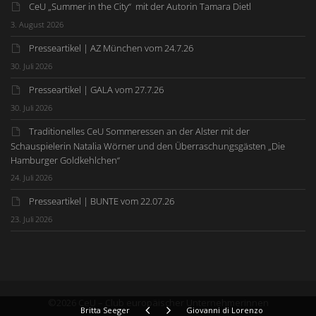
CeU „Summer in the City“ mit der Autorin Tamara Dietl
3. August 2026
Presseartikel | AZ München vom 24.7.26
30. Juli 2026
Presseartikel | GALA vom 27.7.26
30. Juli 2026
Traditionelles CeU Sommeressen an der Alster mit der
Schauspielerin Natalia Wörner und den Überraschungsgästen „Die
Hamburger Goldkehlchen“
24. Juli 2026
Presseartikel | BUNTE vom 22.07.26
23. Juli 2026
©2026 CeU – Club europäischer Unternehmerinnen
Britta Seeger
Giovanni di Lorenzo