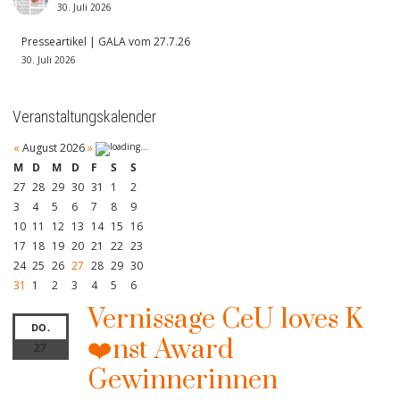
30. Juli 2026
Presseartikel | GALA vom 27.7.26
30. Juli 2026
Veranstaltungskalender
«
August 2026
»
M
D
M
D
F
S
S
27
28
29
30
31
1
2
3
4
5
6
7
8
9
10
11
12
13
14
15
16
17
18
19
20
21
22
23
24
25
26
27
28
29
30
31
1
2
3
4
5
6
Vernissage CeU loves K
DO.
❤️nst Award
27
Gewinnerinnen