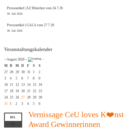
Presseartikel | AZ München vom 24.7.26
30. Juli 2026
Presseartikel | GALA vom 27.7.26
30. Juli 2026
Veranstaltungskalender
«
August 2026
»
M
D
M
D
F
S
S
27
28
29
30
31
1
2
3
4
5
6
7
8
9
10
11
12
13
14
15
16
17
18
19
20
21
22
23
24
25
26
27
28
29
30
31
1
2
3
4
5
6
Vernissage CeU loves K❤️nst
DO.
Award Gewinnerinnen
27