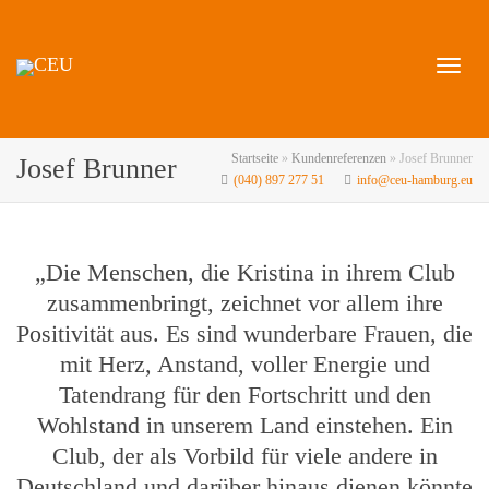
Naviga
Startseite
»
Kundenreferenzen
»
Josef Brunner
Josef Brunner
(040) 897 277 51
info@ceu-hamburg.eu
umscha
„Die Menschen, die Kristina in ihrem Club
zusammenbringt, zeichnet vor allem ihre
Positivität aus. Es sind wunderbare Frauen, die
mit Herz, Anstand, voller Energie und
Tatendrang für den Fortschritt und den
Wohlstand in unserem Land einstehen. Ein
Club, der als Vorbild für viele andere in
Deutschland und darüber hinaus dienen könnte