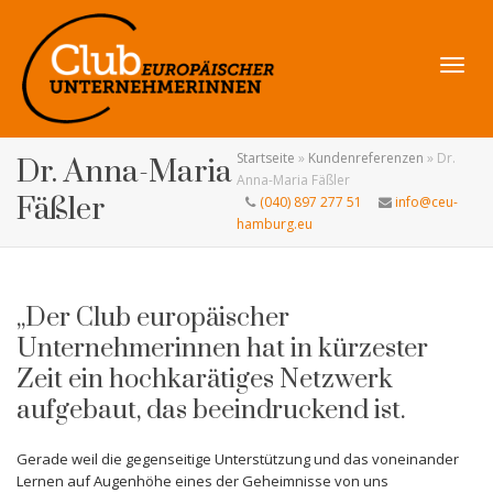
Navig
Startseite
»
Kundenreferenzen
»
Dr.
Dr. Anna-Maria
Anna-Maria Fäßler
Fäßler
(040) 897 277 51
info@ceu-
hamburg.eu
umsch
„Der Club europäischer
Unternehmerinnen hat in kürzester
Zeit ein hochkarätiges Netzwerk
aufgebaut, das beeindruckend ist.
Gerade weil die gegenseitige Unterstützung und das voneinander
Lernen auf Augenhöhe eines der Geheimnisse von uns