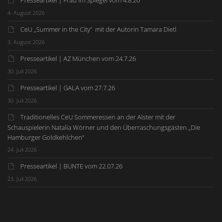
Presseartikel | Frau im Spiegel vom 4.8.26
4. August 2026
CeU „Summer in the City“ mit der Autorin Tamara Dietl
3. August 2026
Presseartikel | AZ München vom 24.7.26
30. Juli 2026
Presseartikel | GALA vom 27.7.26
30. Juli 2026
Traditionelles CeU Sommeressen an der Alster mit der
Schauspielerin Natalia Wörner und den Überraschungsgästen „Die
Hamburger Goldkehlchen“
24. Juli 2026
Presseartikel | BUNTE vom 22.07.26
23. Juli 2026