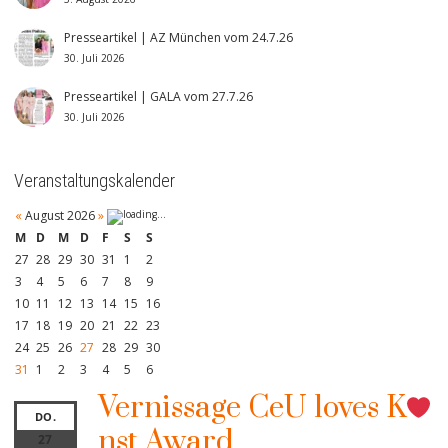
Presseartikel | AZ München vom 24.7.26
30. Juli 2026
Presseartikel | GALA vom 27.7.26
30. Juli 2026
Veranstaltungskalender
«
August 2026
»
M
D
M
D
F
S
S
27
28
29
30
31
1
2
3
4
5
6
7
8
9
10
11
12
13
14
15
16
17
18
19
20
21
22
23
24
25
26
27
28
29
30
31
1
2
3
4
5
6
Vernissage CeU loves K
DO.
nst Award
27