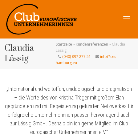
Navig
Startseite
»
Kundenreferenzen
»
Claudia
Claudia
Lässig
Lässig
(040) 897 277 51
info@ceu-
hamburg.eu
umsch
„International und weltoffen, unideologisch und pragmatisch
– die Werte des von Kristina Tröger mit großem Elan
gegründeten und mit Begeisterung geführten Netzwerkes für
erfolgreiche Unternehmerinnen passen hervorragend auch
zur Lässig GmbH. Deshalb bin ich gerne Mitglied im Club
europäischer Unternehmerinnen e.V.“