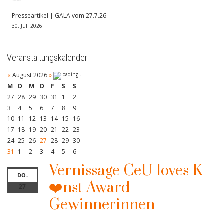
Presseartikel | GALA vom 27.7.26
30. Juli 2026
Veranstaltungskalender
«
August 2026
»
M
D
M
D
F
S
S
27
28
29
30
31
1
2
3
4
5
6
7
8
9
10
11
12
13
14
15
16
17
18
19
20
21
22
23
24
25
26
27
28
29
30
31
1
2
3
4
5
6
Vernissage CeU loves K
DO.
❤️nst Award
27
Gewinnerinnen