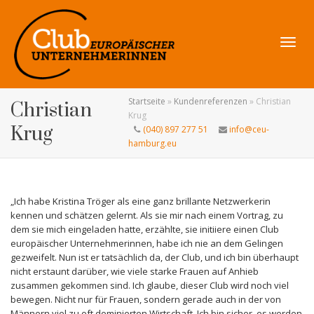
Navig
Startseite
»
Kundenreferenzen
»
Christian
Christian
Krug
Krug
(040) 897 277 51
info@ceu-
hamburg.eu
umsch
„Ich habe Kristina Tröger als eine ganz brillante Netzwerkerin
kennen und schätzen gelernt. Als sie mir nach einem Vortrag, zu
dem sie mich eingeladen hatte, erzählte, sie initiiere einen Club
europäischer Unternehmerinnen, habe ich nie an dem Gelingen
gezweifelt. Nun ist er tatsächlich da, der Club, und ich bin überhaupt
nicht erstaunt darüber, wie viele starke Frauen auf Anhieb
zusammen gekommen sind. Ich glaube, dieser Club wird noch viel
bewegen. Nicht nur für Frauen, sondern gerade auch in der von
Männern viel zu oft dominierten Wirtschaft. Ich bin sicher, es werden