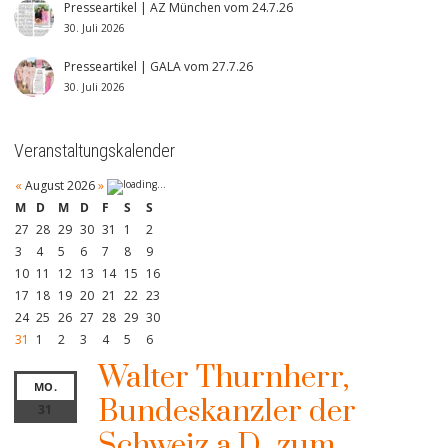
Presseartikel | AZ München vom 24.7.26
30. Juli 2026
Presseartikel | GALA vom 27.7.26
30. Juli 2026
Veranstaltungskalender
«
August 2026
»
M
D
M
D
F
S
S
27
28
29
30
31
1
2
3
4
5
6
7
8
9
10
11
12
13
14
15
16
17
18
19
20
21
22
23
24
25
26
27
28
29
30
31
1
2
3
4
5
6
Walter Thurnherr,
MO.
Bundeskanzler der
31
Schweiz a.D., zum