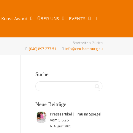
-Kunst Award
ÜBER UNS
EVENTS
Startseite
»
Zürich
(040) 897 277 51
info@ceu-hamburg.eu
Suche
Neue Beiträge
Presseartikel | Frau im Spiegel
vom 5.8.26
6. August 2026