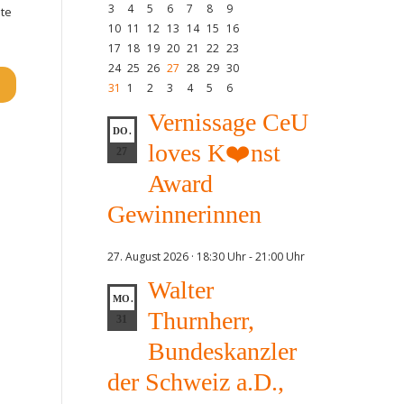
3
4
5
6
7
8
9
te
10
11
12
13
14
15
16
17
18
19
20
21
22
23
24
25
26
27
28
29
30
31
1
2
3
4
5
6
Vernissage CeU
DO.
loves K❤️nst
27
Award
Gewinnerinnen
27. August 2026 · 18:30 Uhr
-
21:00 Uhr
Walter
MO.
Thurnherr,
31
Bundeskanzler
der Schweiz a.D.,