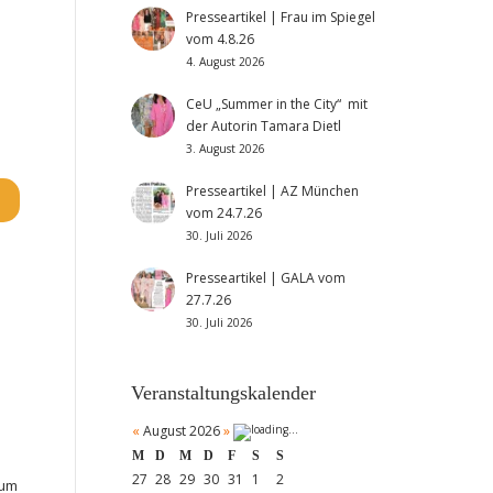
Presseartikel | Frau im Spiegel
vom 4.8.26
4. August 2026
CeU „Summer in the City“ mit
der Autorin Tamara Dietl
3. August 2026
Presseartikel | AZ München
vom 24.7.26
30. Juli 2026
Presseartikel | GALA vom
27.7.26
30. Juli 2026
Veranstaltungskalender
«
August 2026
»
M
D
M
D
F
S
S
27
28
29
30
31
1
2
zum