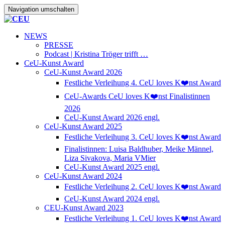
Navigation umschalten
NEWS
PRESSE
Podcast | Kristina Tröger trifft …
CeU-Kunst Award
CeU-Kunst Award 2026
Festliche Verleihung 4. CeU loves K❤️nst Award
CeU-Awards CeU loves K❤️nst Finalistinnen
2026
CeU-Kunst Award 2026 engl.
CeU-Kunst Award 2025
Festliche Verleihung 3. CeU loves K❤️nst Award
Finalistinnen: Luisa Baldhuber, Meike Männel,
Liza Sivakova, Maria VMier
CeU-Kunst Award 2025 engl.
CeU-Kunst Award 2024
Festliche Verleihung 2. CeU loves K❤️nst Award
CeU-Kunst Award 2024 engl.
CEU-Kunst Award 2023
Festliche Verleihung 1. CeU loves K❤️nst Award