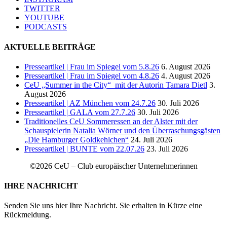
TWITTER
YOUTUBE
PODCASTS
AKTUELLE BEITRÄGE
Presseartikel | Frau im Spiegel vom 5.8.26
6. August 2026
Presseartikel | Frau im Spiegel vom 4.8.26
4. August 2026
CeU „Summer in the City“ mit der Autorin Tamara Dietl
3.
August 2026
Presseartikel | AZ München vom 24.7.26
30. Juli 2026
Presseartikel | GALA vom 27.7.26
30. Juli 2026
Traditionelles CeU Sommeressen an der Alster mit der
Schauspielerin Natalia Wörner und den Überraschungsgästen
„Die Hamburger Goldkehlchen“
24. Juli 2026
Presseartikel | BUNTE vom 22.07.26
23. Juli 2026
©2026 CeU – Club europäischer Unternehmerinnen
IHRE NACHRICHT
Senden Sie uns hier Ihre Nachricht. Sie erhalten in Kürze eine
Rückmeldung.