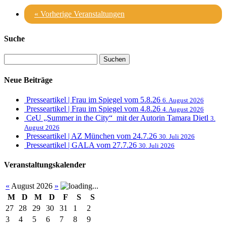
«
Vorherige Veranstaltungen
Suche
Neue Beiträge
Presseartikel | Frau im Spiegel vom 5.8.26
6. August 2026
Presseartikel | Frau im Spiegel vom 4.8.26
4. August 2026
CeU „Summer in the City“ mit der Autorin Tamara Dietl
3.
August 2026
Presseartikel | AZ München vom 24.7.26
30. Juli 2026
Presseartikel | GALA vom 27.7.26
30. Juli 2026
Veranstaltungskalender
«
August 2026
»
M
D
M
D
F
S
S
27
28
29
30
31
1
2
3
4
5
6
7
8
9