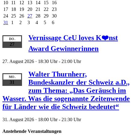
10
11
12
13
14
15
16
17
18
19
20
21
22
23
24
25
26
27
28
29
30
31
1
2
3
4
5
6
Vernissage CeU loves K❤️nst
DO.
27
Award Gewinnerinnen
27. August 2026 · 18:30 Uhr
-
21:00 Uhr
Walter Thurnherr,
MO.
Bundeskanzler der Schweiz a.D.,
31
zum Thema: „Das Geräusch im
Wasser. Was die sogenannte Zeitenwende
für Länder wie die Schweiz bedeutet“
31. August 2026 · 18:00 Uhr
-
21:30 Uhr
Anstehende Veranstaltungen