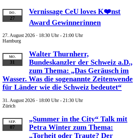
Vernissage CeU loves K❤️nst
DO.
27
Award Gewinnerinnen
27. August 2026 · 18:30 Uhr
-
21:00 Uhr
Hamburg
Walter Thurnherr,
MO.
Bundeskanzler der Schweiz a.D.,
31
zum Thema: „Das Geräusch im
Wasser. Was die sogenannte Zeitenwende
für Länder wie die Schweiz bedeutet“
31. August 2026 · 18:00 Uhr
-
21:30 Uhr
Zürich
„Summer in the City“ Talk mit
SEP.
Petra Winter zum Thema:
07
„Torheit oder Traute? Der