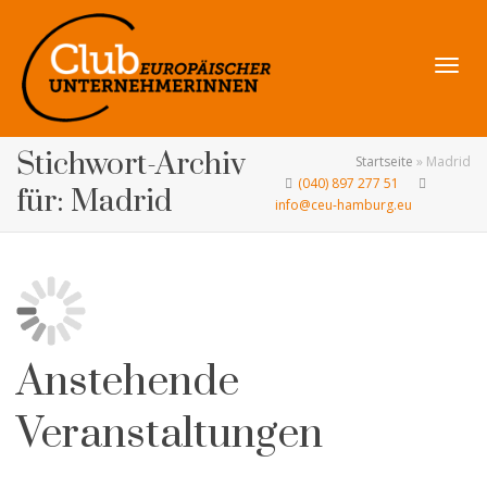
Navig
Stichwort-Archiv
Startseite
»
Madrid
(040) 897 277 51
für: Madrid
info@ceu-hamburg.eu
umsch
Anstehende
Veranstaltungen