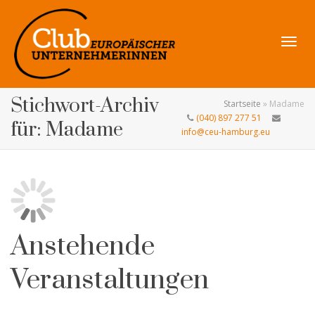
Navig
Stichwort-Archiv
Startseite
»
Madame
(040) 897 277 51
für: Madame
info@ceu-hamburg.eu
umsch
Anstehende
Veranstaltungen