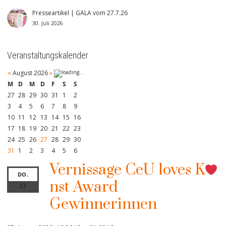
Presseartikel | GALA vom 27.7.26
30. Juli 2026
Veranstaltungskalender
«
August 2026
»
M
D
M
D
F
S
S
27
28
29
30
31
1
2
3
4
5
6
7
8
9
10
11
12
13
14
15
16
17
18
19
20
21
22
23
24
25
26
27
28
29
30
31
1
2
3
4
5
6
Vernissage CeU loves K
DO.
nst Award
27
Gewinnerinnen