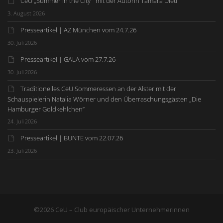
CeU „Summer in the City“ mit der Autorin Tamara Dietl
3. August 2026
Presseartikel | AZ München vom 24.7.26
30. Juli 2026
Presseartikel | GALA vom 27.7.26
30. Juli 2026
Traditionelles CeU Sommeressen an der Alster mit der
Schauspielerin Natalia Wörner und den Überraschungsgästen „Die
Hamburger Goldkehlchen“
24. Juli 2026
Presseartikel | BUNTE vom 22.07.26
23. Juli 2026
©2026 CeU – Club europäischer Unternehmerinnen