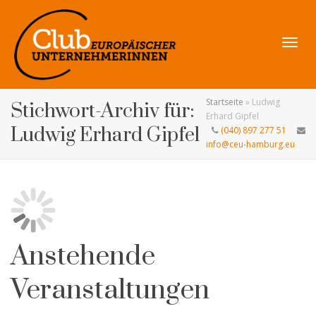
Navig
Startseite
»
Ludwig
Stichwort-Archiv für:
Erhard Gipfel
Ludwig Erhard Gipfel
(040) 897 277 51
info@ceu-hamburg.eu
umsch
Anstehende
Veranstaltungen