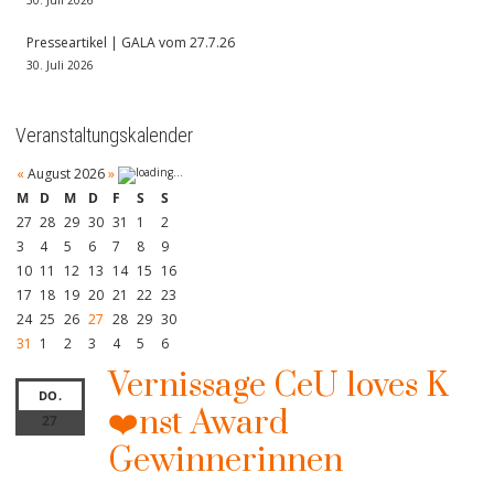
30. Juli 2026
Presseartikel | GALA vom 27.7.26
30. Juli 2026
Veranstaltungskalender
«
August 2026
»
M
D
M
D
F
S
S
27
28
29
30
31
1
2
3
4
5
6
7
8
9
10
11
12
13
14
15
16
17
18
19
20
21
22
23
24
25
26
27
28
29
30
31
1
2
3
4
5
6
Vernissage CeU loves K
DO.
❤️nst Award
27
Gewinnerinnen