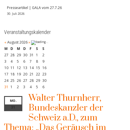
Presseartikel | GALA vom 27.7.26
30. Juli 2026
Veranstaltungskalender
«
August 2026
»
M
D
M
D
F
S
S
27
28
29
30
31
1
2
3
4
5
6
7
8
9
10
11
12
13
14
15
16
17
18
19
20
21
22
23
24
25
26
27
28
29
30
31
1
2
3
4
5
6
Walter Thurnherr,
MO.
Bundeskanzler der
31
Schweiz a.D., zum
Thema: „Das Geräusch im