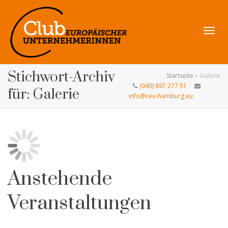
Navig
Stichwort-Archiv
Startseite
»
Galerie
(040) 897 277 51
für: Galerie
info@ceu-hamburg.eu
umsch
Anstehende
Veranstaltungen