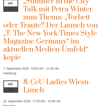
„Summer in the City“
SEP.
Talk mit Petra Winter
07
zum Thema: „Torheit
oder Traute? Der Launch von
„T: The New York Times Style
Magazine Germany“ im
aktuellen Medien-Umfeld“
kopie
7. September 2026 · 18:30 Uhr
-
21:00 Uhr
Hamburg
8. CeU Ladies Wiesn-
SEP.
Lunch
22
22. September 2026 · 11:30 Uhr
-
15:00 Uhr
München