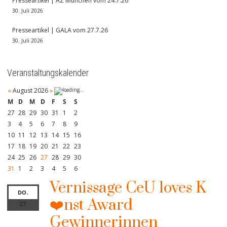
Presseartikel | AZ München vom 24.7.26
30. Juli 2026
Presseartikel | GALA vom 27.7.26
30. Juli 2026
Veranstaltungskalender
«
August 2026
»
M
D
M
D
F
S
S
27
28
29
30
31
1
2
3
4
5
6
7
8
9
10
11
12
13
14
15
16
17
18
19
20
21
22
23
24
25
26
27
28
29
30
31
1
2
3
4
5
6
Vernissage CeU loves K
DO.
❤️nst Award
27
Gewinnerinnen