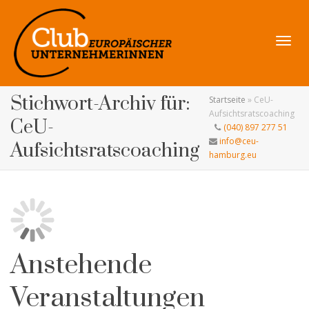
Navig
Stichwort-Archiv für:
Startseite
»
CeU-
Aufsichtsratscoaching
CeU-
(040) 897 277 51
info@ceu-
Aufsichtsratscoaching
hamburg.eu
umsch
Anstehende
Veranstaltungen