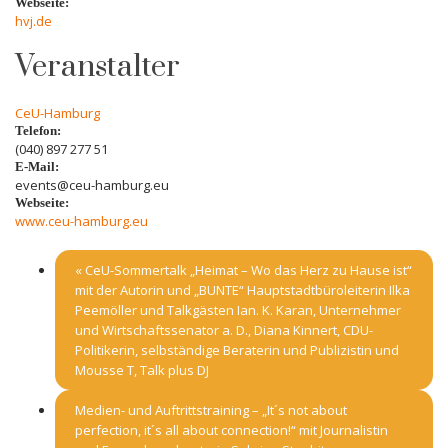
Webseite:
hvj.de
Veranstalter
CeU-Hamburg
Telefon:
(040) 897 277 51
E-Mail:
events@ceu-hamburg.eu
Webseite:
www.ceu-hamburg.eu
«
CeU-Sommertalk „Heimat – Wo das Herz zu Hause ist“
mit der Autorin und „BUNTE“ Hauptstadtbüroleiterin Ilka
Peemöller und Talkgästen Ian. K. Karan, Unternehmer
und Wirtschaftssenator a. D., Diana Kinnert, CDU-
Politikerin, selbständige Beraterin und Publizistin und
Mousse T, Talk plus DJ
Medien- und Auftrittstraining – „It´s not about
perfection, it´s all about connection!“ mit Journalistin