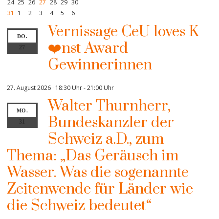
24
25
26
27
28
29
30
31
1
2
3
4
5
6
Vernissage CeU loves K
DO.
❤️nst Award
27
Gewinnerinnen
27. August 2026 · 18:30 Uhr
-
21:00 Uhr
Walter Thurnherr,
MO.
Bundeskanzler der
31
Schweiz a.D., zum
Thema: „Das Geräusch im
Wasser. Was die sogenannte
Zeitenwende für Länder wie
die Schweiz bedeutet“