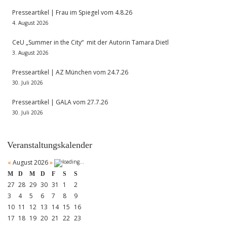
Presseartikel | Frau im Spiegel vom 4.8.26
4. August 2026
CeU „Summer in the City“ mit der Autorin Tamara Dietl
3. August 2026
Presseartikel | AZ München vom 24.7.26
30. Juli 2026
Presseartikel | GALA vom 27.7.26
30. Juli 2026
Veranstaltungskalender
«
August 2026
»
M
D
M
D
F
S
S
27
28
29
30
31
1
2
3
4
5
6
7
8
9
10
11
12
13
14
15
16
17
18
19
20
21
22
23