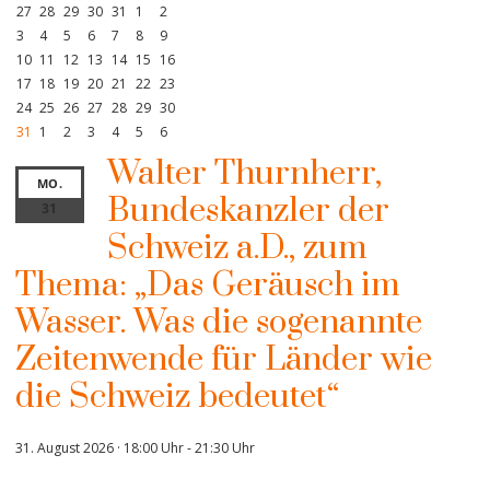
27
28
29
30
31
1
2
3
4
5
6
7
8
9
10
11
12
13
14
15
16
17
18
19
20
21
22
23
24
25
26
27
28
29
30
31
1
2
3
4
5
6
Walter Thurnherr,
MO.
Bundeskanzler der
31
Schweiz a.D., zum
Thema: „Das Geräusch im
Wasser. Was die sogenannte
Zeitenwende für Länder wie
die Schweiz bedeutet“
31. August 2026 · 18:00 Uhr
-
21:30 Uhr