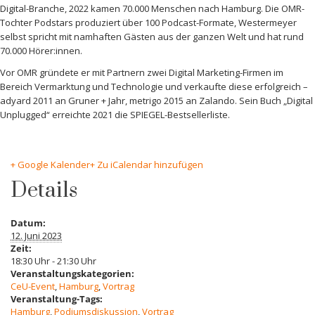
Digital-Branche, 2022 kamen 70.000 Menschen nach Hamburg. Die OMR-
Tochter Podstars produziert über 100 Podcast-Formate, Westermeyer
selbst spricht mit namhaften Gästen aus der ganzen Welt und hat rund
70.000 Hörer:innen.
Vor OMR gründete er mit Partnern zwei Digital Marketing-Firmen im
Bereich Vermarktung und Technologie und verkaufte diese erfolgreich –
adyard 2011 an Gruner + Jahr, metrigo 2015 an Zalando. Sein Buch „Digital
Unplugged“ erreichte 2021 die SPIEGEL-Bestsellerliste.
+ Google Kalender
+ Zu iCalendar hinzufügen
Details
Datum:
12. Juni 2023
Zeit:
18:30 Uhr - 21:30 Uhr
Veranstaltungskategorien:
CeU-Event
,
Hamburg
,
Vortrag
Veranstaltung-Tags:
Hamburg
,
Podiumsdiskussion
,
Vortrag