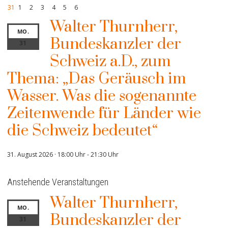
31
1
2
3
4
5
6
Walter Thurnherr,
MO.
Bundeskanzler der
31
Schweiz a.D., zum
Thema: „Das Geräusch im
Wasser. Was die sogenannte
Zeitenwende für Länder wie
die Schweiz bedeutet“
31. August 2026 · 18:00 Uhr
-
21:30 Uhr
Anstehende Veranstaltungen
Walter Thurnherr,
MO.
Bundeskanzler der
31