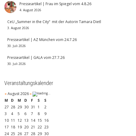
Presseartikel | Frau im Spiegel vom 4.8.26
4. August 2026
CeU „Summer in the City“ mit der Autorin Tamara Dietl
3. August 2026
Presseartikel | AZ München vom 24.7.26
30. Juli 2026
Presseartikel | GALA vom 27.7.26
30. Juli 2026
Veranstaltungskalender
«
August 2026
»
M
D
M
D
F
S
S
27
28
29
30
31
1
2
3
4
5
6
7
8
9
10
11
12
13
14
15
16
17
18
19
20
21
22
23
24
25
26
27
28
29
30