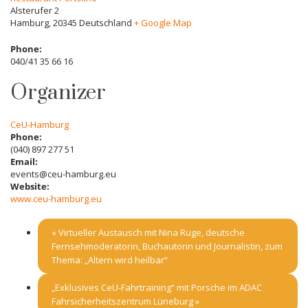
Alsterufer 2
Hamburg
,
20345
Deutschland
+ Google Map
Phone:
040/41 35 66 16
Organizer
CeU-Hamburg
Phone:
(040) 897 277 51
Email:
events@ceu-hamburg.eu
Website:
www.ceu-hamburg.eu
«
Virtueller Austausch mit Nina Ruge, deutsche
Fernsehmoderatorin, Buchautorin und Journalistin, zum
Thema: „Altern wird heilbar“
„Exklusives CeU-Fahrtraining“ mit Porsche im ADAC
Fahrsicherheitszentrum Lüneburg
»