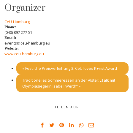
Organizer
CeU-Hamburg
Phone:
(040) 897 277 51
Email:
events@ceu-hamburg.eu
Website:
www.ceu-hamburg.eu
«
Festliche Preisverleihung 3. CeU loves K♥️nst Award
Traditionelles Sommeressen an der Alster: „Talk mit
Olympiasiegerin Isabell Werth“
»
TEILEN AUF