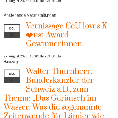
31. August 2026 · 18:00 Uhr
-
21:30 Uhr
Anstehende Veranstaltungen
Vernissage CeU loves K
DO.
❤️nst Award
27
Gewinnerinnen
27. August 2026 · 18:30 Uhr
-
21:00 Uhr
Hamburg
Walter Thurnherr,
MO.
Bundeskanzler der
31
Schweiz a.D., zum
Thema: „Das Geräusch im
Wasser. Was die sogenannte
Zeitenwende für Länder wie