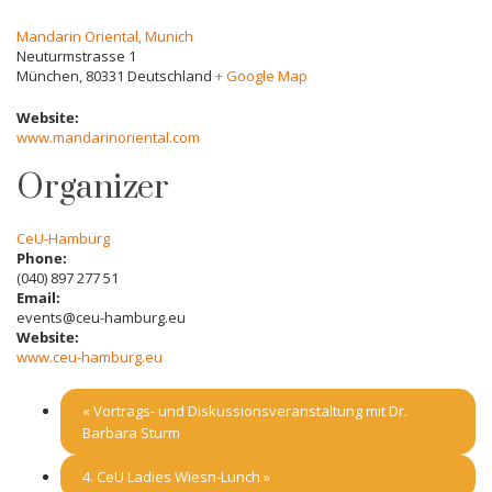
Mandarin Oriental, Munich
Neuturmstrasse 1
München
,
80331
Deutschland
+ Google Map
Website:
www.mandarinoriental.com
Organizer
CeU-Hamburg
Phone:
(040) 897 277 51
Email:
events@ceu-hamburg.eu
Website:
www.ceu-hamburg.eu
«
Vortrags- und Diskussionsveranstaltung mit Dr.
Barbara Sturm
4. CeU Ladies Wiesn-Lunch
»