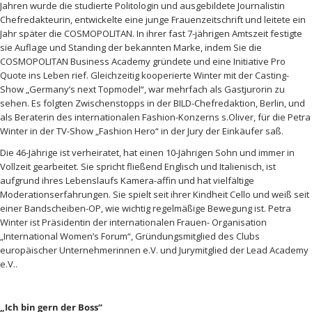
Jahren wurde die studierte Politologin und ausgebildete Journalistin
Chefredakteurin, entwickelte eine junge Frauenzeitschrift und leitete ein
Jahr
später
die COSMOPOLITAN. In ihrer fast 7-jährigen Amtszeit festigte
sie Auflage und Standing der bekannten Marke, indem Sie die
COSMOPOLITAN Business Academy
gründete
und eine Initiative Pro
Quote ins Leben rief. Gleichzeitig kooperierte Winter mit der Casting-
Show „
Germany’s
next
Topmodel“, war mehrfach als Gastjurorin zu
sehen. Es folgten Zwischenstopps in der BILD-Chefredaktion, Berlin, und
als Beraterin des internationalen Fashion-Konzerns
s.Oliver
,
für
die Petra
Winter in der TV-Show „Fashion Hero“ in der Jury der
Einkäufer
saß.
Die 4
6
-Jährige ist verheiratet, hat
einen 10-Jährigen Sohn
und immer in
Vollzeit gearbeitet. Sie spricht fließend Englisch und Italienisch, ist
aufgrund ihres Lebenslaufs Kamera-affin und hat
vielfältige
Moderationserfahrungen. Sie spielt seit ihrer Kindheit Cello und weiß seit
einer Bandscheiben-OP, wie wichtig
regelmäßige
Bewegung ist. Petra
Winter ist
Präsidentin
der internationalen Frauen- Organisation
„International Women’s Forum“,
Gründungsmitglied
des Clubs
europäischer
Unternehmerinnen e.V. und Jurymitglied der Lead Academy
e.V..
„Ich bin gern der Boss“