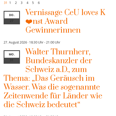
31
1
2
3
4
5
6
Vernissage CeU loves K
DO.
❤️nst Award
27
Gewinnerinnen
27. August 2026 · 18:30 Uhr
-
21:00 Uhr
Walter Thurnherr,
MO.
Bundeskanzler der
31
Schweiz a.D., zum
Thema: „Das Geräusch im
Wasser. Was die sogenannte
Zeitenwende für Länder wie
die Schweiz bedeutet“