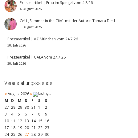
Presseartikel | Frau im Spiegel vom 4.8.26
4. August 2026
CeU „Summer in the City“ mit der Autorin Tamara Dietl
3. August 2026
Presseartikel | AZ München vom 24.7.26
30. Juli 2026
Presseartikel | GALA vom 27.7.26
30. Juli 2026
Veranstaltungskalender
«
August 2026
»
M
D
M
D
F
S
S
27
28
29
30
31
1
2
3
4
5
6
7
8
9
10
11
12
13
14
15
16
17
18
19
20
21
22
23
24
25
26
27
28
29
30