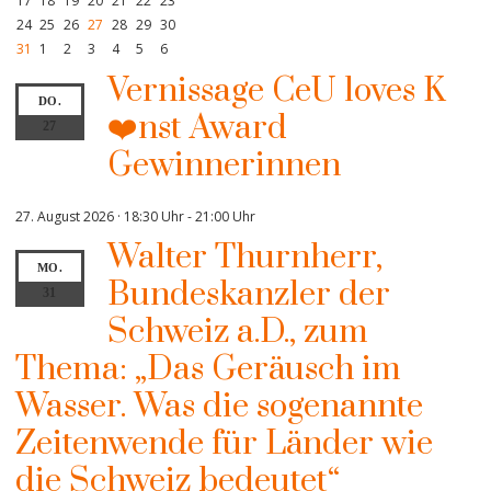
17
18
19
20
21
22
23
24
25
26
27
28
29
30
31
1
2
3
4
5
6
Vernissage CeU loves K
DO.
❤️nst Award
27
Gewinnerinnen
27. August 2026 · 18:30 Uhr
-
21:00 Uhr
Walter Thurnherr,
MO.
Bundeskanzler der
31
Schweiz a.D., zum
Thema: „Das Geräusch im
Wasser. Was die sogenannte
Zeitenwende für Länder wie
die Schweiz bedeutet“