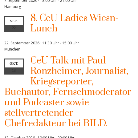
7. September 2026 · 18:00 Uhr
-
21:00 Uhr
Hamburg
8. CeU Ladies Wiesn-
SEP.
Lunch
22
22. September 2026 · 11:30 Uhr
-
15:00 Uhr
München
CeU Talk mit Paul
OKT.
Ronzheimer, Journalist,
13
Kriegsreporter,
Buchautor, Fernsehmoderator
und Podcaster sowie
stellvertretender
Chefredakteur bei BILD.
13. Oktober 2026 · 19:00 Uhr
-
22:00 Uhr