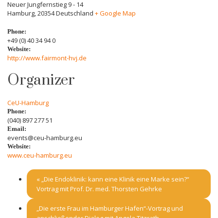
Neuer Jungfernstieg 9 - 14
Hamburg
,
20354
Deutschland
+ Google Map
Phone:
+49 (0) 40 34 94 0
Website:
http://www.fairmont-hvj.de
Organizer
CeU-Hamburg
Phone:
(040) 897 277 51
Email:
events@ceu-hamburg.eu
Website:
www.ceu-hamburg.eu
«
„Die Endoklinik: kann eine Klinik eine Marke sein?“
Vortrag mit Prof. Dr. med. Thorsten Gehrke
„Die erste Frau im Hamburger Hafen“-Vortrag und