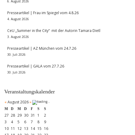
6. August 2026
Presseartikel | Frau im Spiegel vom 4.8.26
4. August 2026
CeU „Summer in the City“ mit der Autorin Tamara Dietl
3. August 2026
Presseartikel | AZ München vom 24.7.26
30. Juli 2026
Presseartikel | GALA vom 27.7.26
30. Juli 2026
Veranstaltungskalender
«
August 2026
»
M
D
M
D
F
S
S
27
28
29
30
31
1
2
3
4
5
6
7
8
9
10
11
12
13
14
15
16