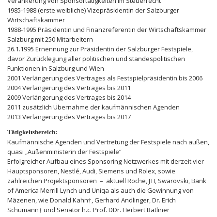
Verankerung von Sponsortätigkeiten im Steuerrecht
1985-1988 (erste weibliche) Vizepräsidentin der Salzburger
Wirtschaftskammer
1988-1995 Präsidentin und Finanzreferentin der Wirtschaftskammer
Salzburg mit 250 Mitarbeitern
26.1.1995 Ernennung zur Präsidentin der Salzburger Festspiele,
davor Zurücklegung aller politischen und standespolitischen
Funktionen in Salzburg und Wien
2001 Verlängerung des Vertrages als Festspielpräsidentin bis 2006
2004 Verlängerung des Vertrages bis 2011
2009 Verlängerung des Vertrages bis 2014
2011 zusätzlich Übernahme der kaufmännischen Agenden
2013 Verlängerung des Vertrages bis 2017
Tätigkeitsbereich:
Kaufmännische Agenden und Vertretung der Festspiele nach außen,
quasi „Außenministerin der Festspiele“
Erfolgreicher Aufbau eines Sponsoring-Netzwerkes mit derzeit vier
Hauptsponsoren, Nestlé, Audi, Siemens und Rolex, sowie
zahlreichen Projektsponsoren – aktuell Roche, JTI, Swarovski, Bank
of America Merrill Lynch und Uniqa als auch die Gewinnung von
Mäzenen, wie Donald Kahn†, Gerhard Andlinger, Dr. Erich
Schumann† und Senator h.c. Prof. DDr. Herbert Batliner