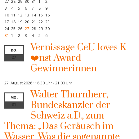
27
28
29
30
31
1
2
3
4
5
6
7
8
9
10
11
12
13
14
15
16
17
18
19
20
21
22
23
24
25
26
27
28
29
30
31
1
2
3
4
5
6
Vernissage CeU loves K
DO.
❤️nst Award
27
Gewinnerinnen
27. August 2026 · 18:30 Uhr
-
21:00 Uhr
Walter Thurnherr,
MO.
Bundeskanzler der
31
Schweiz a.D., zum
Thema: „Das Geräusch im
Wasser. Was die sogenannte