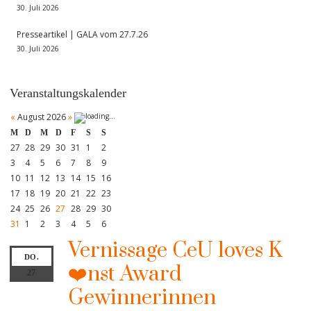
30. Juli 2026
Presseartikel | GALA vom 27.7.26
30. Juli 2026
Veranstaltungskalender
«
August 2026
»
M
D
M
D
F
S
S
27
28
29
30
31
1
2
3
4
5
6
7
8
9
10
11
12
13
14
15
16
17
18
19
20
21
22
23
24
25
26
27
28
29
30
31
1
2
3
4
5
6
Vernissage CeU loves K
DO.
❤️nst Award
27
Gewinnerinnen