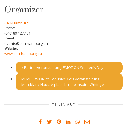
Organizer
CeU-Hamburg
Phone:
(040) 897 277 51
Email:
events@ceu-hamburg.eu
Website:
www.ceu-hamburg.eu
«
Partnerveranstaltung: EMOTION Women’s Day
MEMBERS ONLY: Exklusive CeU Veranstaltung –
Montblanc Haus: A place built to Inspire Writing
»
TEILEN AUF