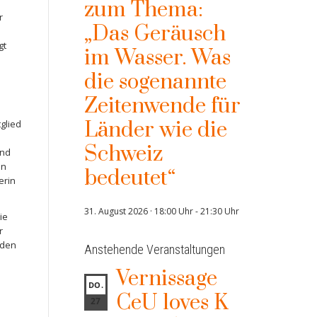
zum Thema:
n
r
„Das Geräusch
gt
im Wasser. Was
die sogenannte
Zeitenwende für
Länder wie die
glied
Schweiz
and
in
bedeutet“
erin
31. August 2026 · 18:00 Uhr
-
21:30 Uhr
ie
r
 den
Anstehende Veranstaltungen
Vernissage
DO.
CeU loves K
27