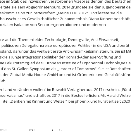
beitete im Stab des inzwischen verstorbenen Vizepräsidenten des Deutsche
5 leitete sie sein Abgeordnetenbüro. 2014 gründete sie den Jugendbeirat de
skommission zur Parteireform „Meine CDU 2017“. Dort leitete sie die
achausschusses Gesellschaftlicher Zusammenhalt. Diana Kinnert beschäfti
er sozialen Isolation von Seniorengenerationen und modernen
dere auf die Themenfelder Technologie, Demografie, Anti-Einsamkeit,
 politischen Delegationsreise europäischer Politiker in die USA und berät
and, darunter das weltweit erste Anti-Einsamkeitsministerium. Sie ist Mit
eitskreis Junge Integrationspolitiker der Konrad-Adenauer-Stiftung und
sie Fakultätsmitglied des European Institute of Exponential Technologies 
auf das St. Gallen Symposium als „Leader of Tomorrow“. Sie ist Botschafter
hört der Global Media House GmbH an und ist Gründerin und Geschäftsführ
mbH.
r Land verändern wollen“ im Rowohlt Verlag heraus. 2017 erscheint „Für d
ervatismus“ und schafft es 2017 in die Bestsellerlisten. Mit Harald Welze
itel „Denken mit Kinnert und Welzer“ bei phoenix und kuratiert seit 2020