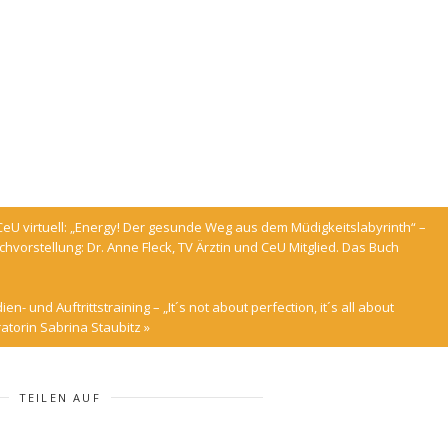
CeU virtuell: „Energy! Der gesunde Weg aus dem Müdigkeitslabyrinth“ –
hvorstellung: Dr. Anne Fleck, TV Ärztin und CeU Mitglied. Das Buch
n- und Auftrittstraining – „It´s not about perfection, it´s all about
ratorin Sabrina Staubitz
»
TEILEN AUF