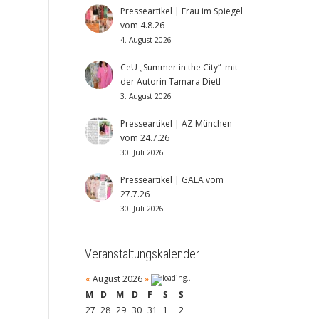
Presseartikel | Frau im Spiegel
vom 4.8.26
4. August 2026
CeU „Summer in the City“ mit
der Autorin Tamara Dietl
3. August 2026
Presseartikel | AZ München
vom 24.7.26
30. Juli 2026
Presseartikel | GALA vom
27.7.26
30. Juli 2026
Veranstaltungskalender
«
August 2026
»
M
D
M
D
F
S
S
27
28
29
30
31
1
2