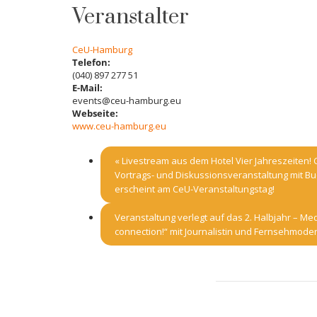
Veranstalter
CeU-Hamburg
Telefon:
(040) 897 277 51
E-Mail:
events@ceu-hamburg.eu
Webseite:
www.ceu-hamburg.eu
«
Livestream aus dem Hotel Vier Jahreszeiten! 
Vortrags- und Diskussionsveranstaltung mit Buc
erscheint am CeU-Veranstaltungstag!
Veranstaltung verlegt auf das 2. Halbjahr – Medie
connection!“ mit Journalistin und Fernsehmode