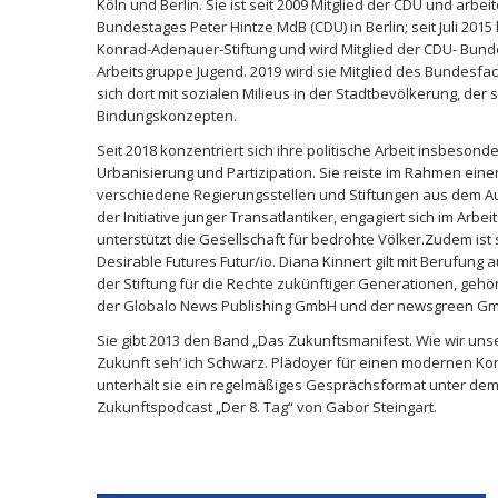
Köln und Berlin. Sie ist seit 2009 Mitglied der CDU und ar
Bundestages Peter Hintze MdB (CDU) in Berlin; seit Juli 201
Konrad-Adenauer-Stiftung und wird Mitglied der CDU- Bunde
Arbeitsgruppe Jugend. 2019 wird sie Mitglied des Bundesf
sich dort mit sozialen Milieus in der Stadtbevölkerung, d
Bindungskonzepten.
Seit 2018 konzentriert sich ihre politische Arbeit insbeson
Urbanisierung und Partizipation. Sie reiste im Rahmen einer
verschiedene Regierungsstellen und Stiftungen aus dem Ausl
der Initiative junger Transatlantiker, engagiert sich im Arb
unterstützt die Gesellschaft für bedrohte Völker.Zudem ist 
Desirable Futures Futur/io. Diana Kinnert gilt mit Berufung 
der Stiftung für die Rechte zukünftiger Generationen, ge
der Globalo News Publishing GmbH und der newsgreen G
Sie gibt 2013 den Band „Das Zukunftsmanifest. Wie wir unse
Zukunft seh‘ ich Schwarz. Plädoyer für einen modernen Kons
unterhält sie ein regelmäßiges Gesprächsformat unter dem T
Zukunftspodcast „Der 8. Tag“ von Gabor Steingart.