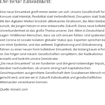
Die neue Einsamkeit:
Eine neue Einsamkeit greift immer weiter um sich. Unsere Gesellschaft for
Konsum statt Intimität, Flexibilität statt Verbindlichkeit, Disruption statt Stabi
Mit den digitalen Welten bröckeln altbekannte Strukturen, die Alten bleibe
zurück, die Jungen hetzen in eine entwurzelte Zukunft. Diese neue kollekt
Unverbundenheit ist das große Thema unserer Zeit. Allein in Deutschland
sagen 14 Millionen Menschen, dass sie sich einsam fühlen. Und späteste
seit Corona ist soziale Isolation globaler Status quo. Experten sprechen b
von einer Epidemie, und das weltweit. Digitalisierung und Globalisierung
führen zu einer neuen Form kollektiver Einsamkeit, die bislang kaum erfo
ist. Die Folgen sind riskant: Gesellschaften zersplittern, der Radikalismus
erstarkt und bedroht unsere Demokratie.
„Die neue Einsamkeit“ ist ein fundierter und dringend notwendiger Impuls
darüber nachzudenken, ob unsere streng nach kapitalistischen
Gesichtspunkten ausgerichtete Gesellschaft dem Sozialwesen Mensch n
gerecht wird, und wie wir in Zukunft Individualität und gesellschaftliches
Miteinander vereinbaren können.
Quelle: kinnert.com