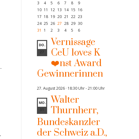
3
4
5
6
7
8
9
10
11
12
13
14
15
16
17
18
19
20
21
22
23
24
25
26
27
28
29
30
31
1
2
3
4
5
6
Vernissage
DO.
CeU loves K
27
❤️nst Award
-
Gewinnerinnen
27. August 2026 · 18:30 Uhr
-
21:00 Uhr
Walter
MO.
Thurnherr,
31
Bundeskanzler
der Schweiz a.D.,
,