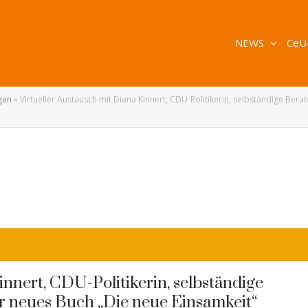
NEWS
CeU
gen
»
Virtueller Austausch mit Diana Kinnert, CDU-Politikerin, selbständige Berat
innert, CDU-Politikerin, selbständige
hr neues Buch „Die neue Einsamkeit“