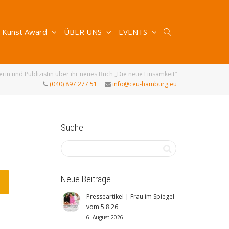
-Kunst Award
ÜBER UNS
EVENTS
erin und Publizistin über ihr neues Buch „Die neue Einsamkeit“
(040) 897 277 51
info@ceu-hamburg.eu
Suche
Neue Beiträge
Presseartikel | Frau im Spiegel
vom 5.8.26
6. August 2026