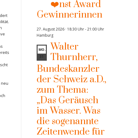
❤️nst Award
Gewinnerinnen
dert
lität.
n
27. August 2026 · 18:30 Uhr
-
21:00 Uhr
ive
Hamburg
Walter
ns
MO.
ereits
Thurnherr,
31
rscht
Bundeskanzler
der Schweiz a.D.,
, neu
zum Thema:
och
„Das Geräusch
im Wasser. Was
die sogenannte
Zeitenwende für