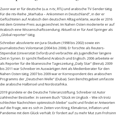
Zuvor war er für deutsche (u.a. n-tv, RTL) und arabische TV-Sender tätig.
Für die ntv-Reihe „Marhaba – Ankommen in Deutschland“, in der er
Geflüchteten auf Arabisch den deutschen Alltag erklärte, wurde er 2016
mit dem Grimme-Preis ausgezeichnet. Im Nahen Osten moderierte er auf
Arabisch eine Wissenschaftssendung. Aktuell ist er für Axel Springer als
„Global reporter“ tätig.
Schreiber absolvierte ein Jura-Studium (1998 bis 2002) sowie ein
journalistisches Volontariat (2004 bis 2006). Er forschte als Reuters-
Stipendiat (Universität Oxford) und verbrachte als Jugendlicher längere
Zeit in Syrien. Er spricht fließend Arabisch und Englisch. 2006 arbeitete er
als Reporter für die libanesische Tageszeitung „Daily Star“ (Beirut). 2009
bis 2011 war Schreiber im Auswärtigen Amt als Medienberater für den
Nahen Osten tätig. 2007 bis 2009 war er Korrespondent des arabischen
Programms der „Deutschen Welle“ (Dubai). Sein Berichtsgebiet umfasste
die arabische Halbinsel und Nordostafrika.
2019 gründete er die Deutsche Toleranzstiftung. Schreiber ist Autor
zahlreicher Bestseller. In seinem Buch “Glück im Unglück – Wie ich trotz
schlechter Nachrichten optimistisch bleibe” sucht und findet er Antworten
auf die Frage, wie es sich in Zeiten von Krieg, Klimakrise, Inflation und
Pandemie mit dem Glück verhält. Er fordert auf zu mehr Mut zum Frohsinn