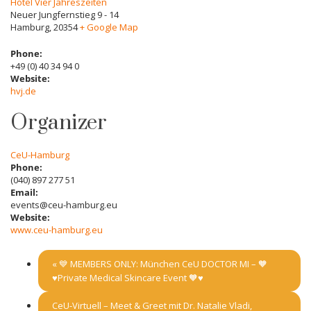
Hotel Vier Jahreszeiten
Neuer Jungfernstieg 9 - 14
Hamburg
,
20354
+ Google Map
Phone:
+49 (0) 40 34 94 0
Website:
hvj.de
Organizer
CeU-Hamburg
Phone:
(040) 897 277 51
Email:
events@ceu-hamburg.eu
Website:
www.ceu-hamburg.eu
«
💙 MEMBERS ONLY: München CeU DOCTOR MI – 🧡
♥️Private Medical Skincare Event 🧡♥️
CeU-Virtuell – Meet & Greet mit Dr. Natalie Vladi,