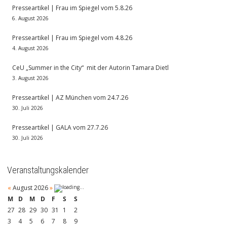
Presseartikel | Frau im Spiegel vom 5.8.26
6. August 2026
Presseartikel | Frau im Spiegel vom 4.8.26
4. August 2026
CeU „Summer in the City“ mit der Autorin Tamara Dietl
3. August 2026
Presseartikel | AZ München vom 24.7.26
30. Juli 2026
Presseartikel | GALA vom 27.7.26
30. Juli 2026
Veranstaltungskalender
«
August 2026
»
M
D
M
D
F
S
S
27
28
29
30
31
1
2
3
4
5
6
7
8
9