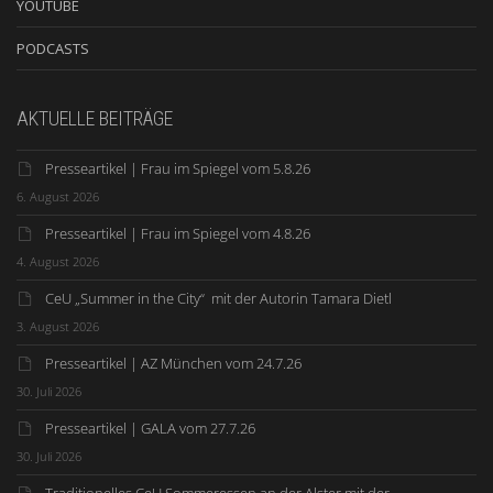
YOUTUBE
PODCASTS
AKTUELLE BEITRÄGE
Presseartikel | Frau im Spiegel vom 5.8.26
6. August 2026
Presseartikel | Frau im Spiegel vom 4.8.26
4. August 2026
CeU „Summer in the City“ mit der Autorin Tamara Dietl
3. August 2026
Presseartikel | AZ München vom 24.7.26
30. Juli 2026
Presseartikel | GALA vom 27.7.26
30. Juli 2026
Traditionelles CeU Sommeressen an der Alster mit der