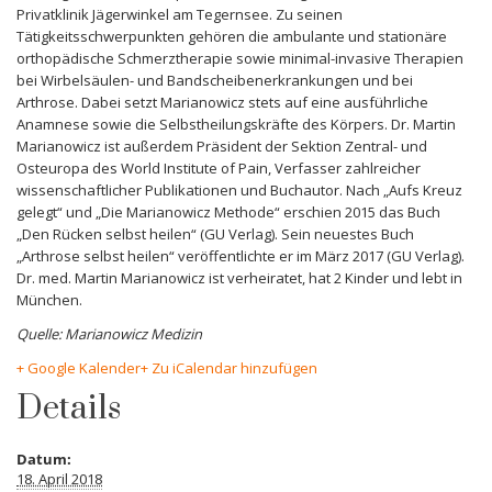
Privatklinik Jägerwinkel am Tegernsee. Zu seinen
Tätigkeitsschwerpunkten gehören die ambulante und stationäre
orthopädische Schmerztherapie sowie minimal-invasive Therapien
bei Wirbelsäulen- und Bandscheibenerkrankungen und bei
Arthrose. Dabei setzt Marianowicz stets auf eine ausführliche
Anamnese sowie die Selbstheilungskräfte des Körpers. Dr. Martin
Marianowicz ist außerdem Präsident der Sektion Zentral- und
Osteuropa des World Institute of Pain, Verfasser zahlreicher
wissenschaftlicher Publikationen und Buchautor. Nach „Aufs Kreuz
gelegt“ und „Die Marianowicz Methode“ erschien 2015 das Buch
„Den Rücken selbst heilen“ (GU Verlag). Sein neuestes Buch
„Arthrose selbst heilen“ veröffentlichte er im März 2017 (GU Verlag).
Dr. med. Martin Marianowicz ist verheiratet, hat 2 Kinder und lebt in
München.
Quelle: Marianowicz Medizin
+ Google Kalender
+ Zu iCalendar hinzufügen
Details
Datum:
18. April 2018