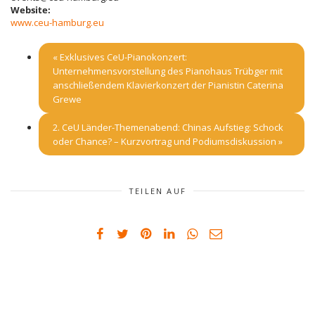
Website:
www.ceu-hamburg.eu
«
Exklusives CeU-Pianokonzert:
Unternehmensvorstellung des Pianohaus Trübger mit
anschließendem Klavierkonzert der Pianistin Caterina
Grewe
2. CeU Länder-Themenabend: Chinas Aufstieg: Schock
oder Chance? – Kurzvortrag und Podiumsdiskussion
»
TEILEN AUF