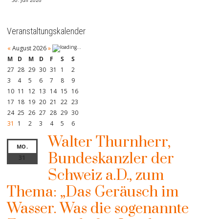
Veranstaltungskalender
«
August 2026
»
M
D
M
D
F
S
S
27
28
29
30
31
1
2
3
4
5
6
7
8
9
10
11
12
13
14
15
16
17
18
19
20
21
22
23
24
25
26
27
28
29
30
31
1
2
3
4
5
6
Walter Thurnherr,
MO.
Bundeskanzler der
31
Schweiz a.D., zum
Thema: „Das Geräusch im
Wasser. Was die sogenannte