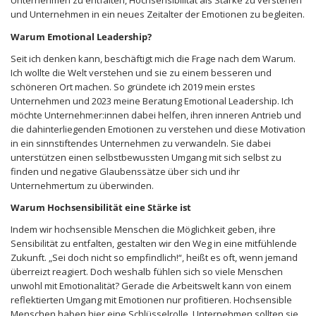
Unternehmen zu entfalten, Hochsensibilität als Stärke zu verstehen
und Unternehmen in ein neues Zeitalter der Emotionen zu begleiten.
Warum Emotional Leadership?
Seit ich denken kann, beschäftigt mich die Frage nach dem Warum.
Ich wollte die Welt verstehen und sie zu einem besseren und
schöneren Ort machen. So gründete ich 2019 mein erstes
Unternehmen und 2023 meine Beratung Emotional Leadership. Ich
möchte Unternehmer:innen dabei helfen, ihren inneren Antrieb und
die dahinterliegenden Emotionen zu verstehen und diese Motivation
in ein sinnstiftendes Unternehmen zu verwandeln. Sie dabei
unterstützen einen selbstbewussten Umgang mit sich selbst zu
finden und negative Glaubenssätze über sich und ihr
Unternehmertum zu überwinden.
Warum Hochsensibilität eine Stärke ist
Indem wir hochsensible Menschen die Möglichkeit geben, ihre
Sensibilität zu entfalten, gestalten wir den Weg in eine mitfühlende
Zukunft. „Sei doch nicht so empfindlich!“, heißt es oft, wenn jemand
überreizt reagiert. Doch weshalb fühlen sich so viele Menschen
unwohl mit Emotionalität? Gerade die Arbeitswelt kann von einem
reflektierten Umgang mit Emotionen nur profitieren. Hochsensible
Menschen haben hier eine Schlüsselrolle. Unternehmen sollten sie