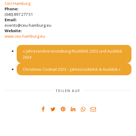
CeU-Hamburg
Phone:
(040) 897 277 51
Email:
events@ceu-hamburg.eu
Website:
www.ceu-hamburg.eu
«
Jahresendveranstaltung Rückblick 2023 und Ausblick
2024
Christmas-Cocktail 2023 – Jahresrückblick & Ausblick
»
TEILEN AUF