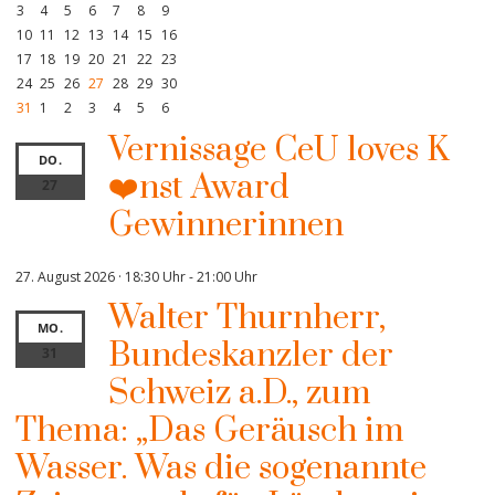
3
4
5
6
7
8
9
10
11
12
13
14
15
16
17
18
19
20
21
22
23
24
25
26
27
28
29
30
31
1
2
3
4
5
6
Vernissage CeU loves K
DO.
❤️nst Award
27
Gewinnerinnen
27. August 2026 · 18:30 Uhr
-
21:00 Uhr
Walter Thurnherr,
MO.
Bundeskanzler der
31
Schweiz a.D., zum
Thema: „Das Geräusch im
Wasser. Was die sogenannte