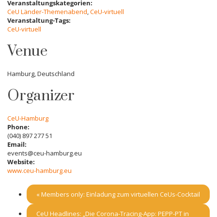
Veranstaltungskategorien:
CeU Länder-Themenabend
,
CeU-virtuell
Veranstaltung-Tags:
CeU-virtuell
Venue
Hamburg
,
Deutschland
Organizer
CeU-Hamburg
Phone:
(040) 897 277 51
Email:
events@ceu-hamburg.eu
Website:
www.ceu-hamburg.eu
«
Members only: Einladung zum virtuellen CeUs-Cocktail
CeU Headlines: „Die Corona-Tracing-App: PEPP-PT in