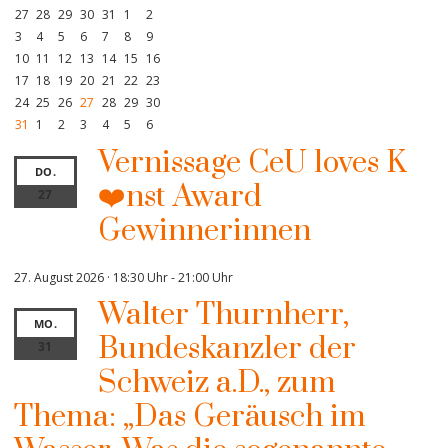
27
28
29
30
31
1
2
3
4
5
6
7
8
9
10
11
12
13
14
15
16
17
18
19
20
21
22
23
24
25
26
27
28
29
30
31
1
2
3
4
5
6
Vernissage CeU loves K
DO.
❤️nst Award
27
Gewinnerinnen
27. August 2026 · 18:30 Uhr
-
21:00 Uhr
Walter Thurnherr,
MO.
Bundeskanzler der
31
Schweiz a.D., zum
Thema: „Das Geräusch im