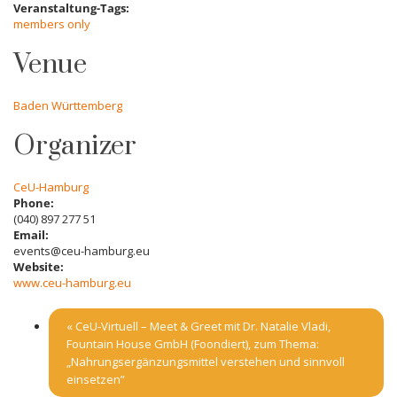
Veranstaltung-Tags:
members only
Venue
Baden Württemberg
Organizer
CeU-Hamburg
Phone:
(040) 897 277 51
Email:
events@ceu-hamburg.eu
Website:
www.ceu-hamburg.eu
«
CeU-Virtuell – Meet & Greet mit Dr. Natalie Vladi,
Fountain House GmbH (Foondiert), zum Thema:
„Nahrungsergänzungsmittel verstehen und sinnvoll
einsetzen”