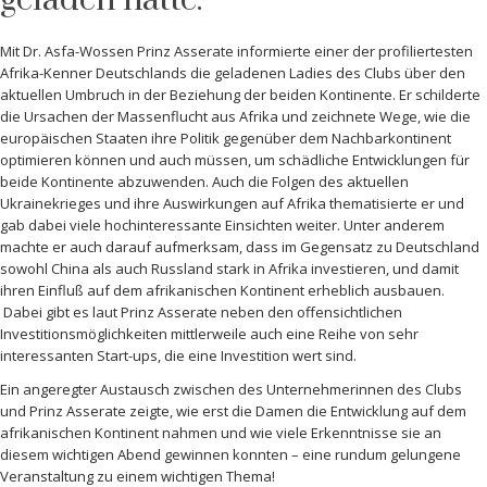
Mit Dr. Asfa-Wossen Prinz Asserate informierte einer der profiliertesten
Afrika-Kenner Deutschlands die geladenen Ladies des Clubs über den
aktuellen Umbruch in der Beziehung der beiden Kontinente. Er schilderte
die Ursachen der Massenflucht aus Afrika und zeichnete Wege, wie die
europäischen Staaten ihre Politik gegenüber dem Nachbarkontinent
optimieren können und auch müssen, um schädliche Entwicklungen für
beide Kontinente abzuwenden. Auch die Folgen des aktuellen
Ukrainekrieges und ihre Auswirkungen auf Afrika thematisierte er und
gab dabei viele hochinteressante Einsichten weiter. Unter anderem
machte er auch darauf aufmerksam, dass im Gegensatz zu Deutschland
sowohl China als auch Russland stark in Afrika investieren, und damit
ihren Einfluß auf dem afrikanischen Kontinent erheblich ausbauen.
Dabei gibt es laut Prinz Asserate neben den offensichtlichen
Investitionsmöglichkeiten mittlerweile auch eine Reihe von sehr
interessanten Start-ups, die eine Investition wert sind.
Ein angeregter Austausch zwischen des Unternehmerinnen des Clubs
und Prinz Asserate zeigte, wie erst die Damen die Entwicklung auf dem
afrikanischen Kontinent nahmen und wie viele Erkenntnisse sie an
diesem wichtigen Abend gewinnen konnten – eine rundum gelungene
Veranstaltung zu einem wichtigen Thema!