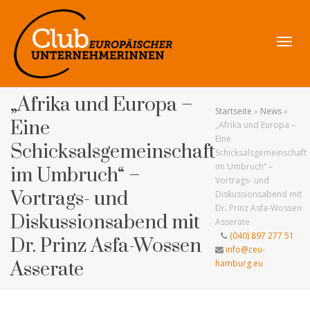
Navig
„Afrika und Europa –
Startseite
»
News
»
Eine
„Afrika und Europa –
Eine
Schicksalsgemeinschaft
Schicksalsgemeinschaft
umsch
im Umbruch“ –
im Umbruch“ –
Vortrags- und
Vortrags- und
Diskussionsabend mit
Dr. Prinz Asfa-Wossen
Diskussionsabend mit
Asserate
(040) 897 277 51
Dr. Prinz Asfa-Wossen
info@ceu-
Asserate
hamburg.eu