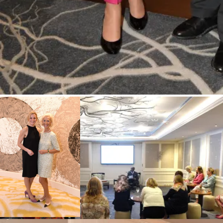
Dr. Asfa-Wossen Asserate, Prinz von Äthiopien mit Begleitung Diana Mari
Diskussionsabend „Afrika und Europa – Eine Schicksalsgemeinschaft im
Unternehmerinnen e.V. (CeU) / Hotel Mandarin Oriental / München / 27. Ok
Schneider-Press / Frank Rollitz
Angela Reiner und Kristina