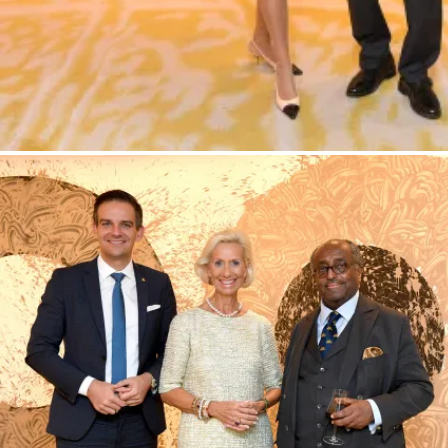
Kristina Tröger (Präsidentin Club europäischer Unternehmerinnen), Dr. A
Valerien – Glowacz / Vortrag und Diskussionsabend „Afrika und Europa –
europäischer Unternehmerinnen e.V. (CeU) / Hotel Mandarin Oriental / Mün
Schneider-Press / Frank Rollitz