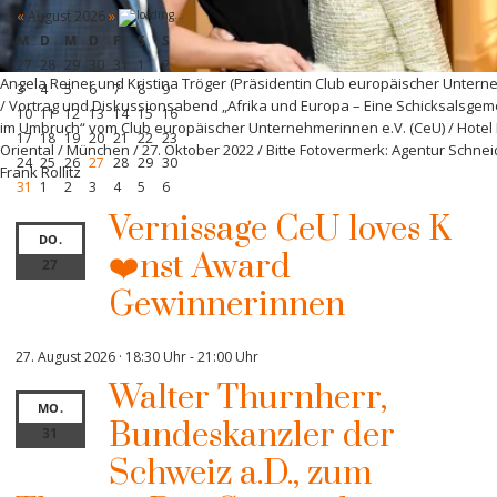
«
August 2026
»
M
D
M
D
F
S
S
27
28
29
30
31
1
2
Angela Reiner und Kristina Tröger (Präsidentin Club europäischer Unter
3
4
5
6
7
8
9
/ Vortrag und Diskussionsabend „Afrika und Europa – Eine Schicksalsgem
10
11
12
13
14
15
16
im Umbruch“ vom Club europäischer Unternehmerinnen e.V. (CeU) / Hotel
17
18
19
20
21
22
23
Oriental / München / 27. Oktober 2022 / Bitte Fotovermerk: Agentur Schnei
24
25
26
27
28
29
30
Frank Rollitz
31
1
2
3
4
5
6
Vernissage CeU loves K
DO.
❤️nst Award
27
Gewinnerinnen
27. August 2026 · 18:30 Uhr
-
21:00 Uhr
Walter Thurnherr,
MO.
Bundeskanzler der
31
Schweiz a.D., zum