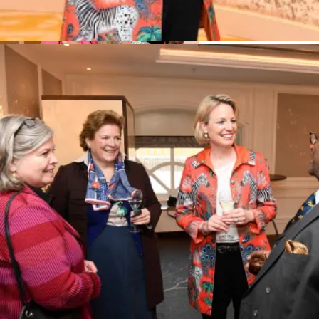
Mandarin Oriental / München / 27. Oktober 2022 / Bitte Fotovermerk: Agen
Frank Rollitz
Prinzessin Marie-Christine von Merode und Dr. Asfa-Wossen Asserate, Pr
Europa – Eine Schicksalsgemeinschaft im Umbruch“ vom Club europäischer
München / 27. Oktober 2022 / Bitte Fotovermerk: Agentur Schneider-Press /
Barbara Bagusat und Katharina Czyz
(Marianowicz Medizin) / Vortrag und
Diskussionsabend „Afrika und Europa – Eine
Schicksalsgemeinschaft im Umbruch“ vom
Club europäischer Unternehmerinnen e.V.