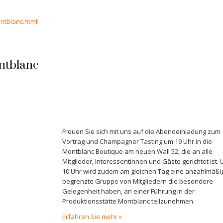
ntblanc.html
ntblanc
Freuen Sie sich mit uns auf die Abendeinladung zum
Vortrag und Champagner Tasting um 19 Uhr in die
Montblanc Boutique am neuen Wall 52, die an alle
Mitglieder, Interessentinnen und Gäste gerichtet ist.
10 Uhr wird zudem am gleichen Tag eine anzahlmäßi
begrenzte Gruppe von Mitgliedern die besondere
Gelegenheit haben, an einer Führung in der
Produktionsstätte Montblanc teilzunehmen.
Erfahren Sie mehr »