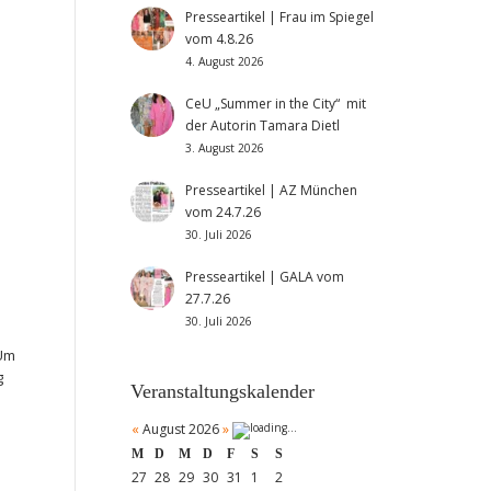
Presseartikel | Frau im Spiegel
vom 4.8.26
4. August 2026
CeU „Summer in the City“ mit
der Autorin Tamara Dietl
3. August 2026
Presseartikel | AZ München
vom 24.7.26
30. Juli 2026
Presseartikel | GALA vom
27.7.26
30. Juli 2026
 Um
g
Veranstaltungskalender
«
August 2026
»
M
D
M
D
F
S
S
27
28
29
30
31
1
2