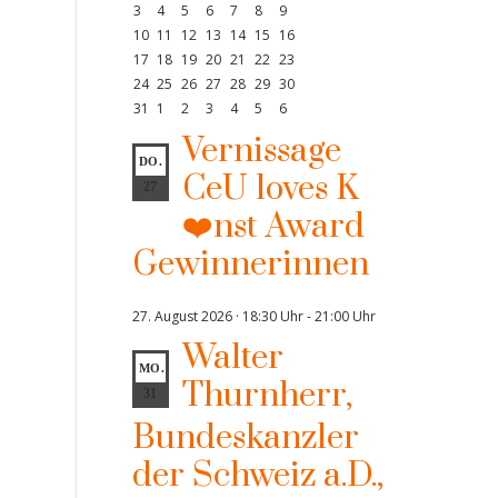
3
4
5
6
7
8
9
10
11
12
13
14
15
16
17
18
19
20
21
22
23
24
25
26
27
28
29
30
31
1
2
3
4
5
6
Vernissage
DO.
CeU loves K
27
❤️nst Award
Gewinnerinnen
27. August 2026 · 18:30 Uhr
-
21:00 Uhr
Walter
MO.
Thurnherr,
31
Bundeskanzler
der Schweiz a.D.,