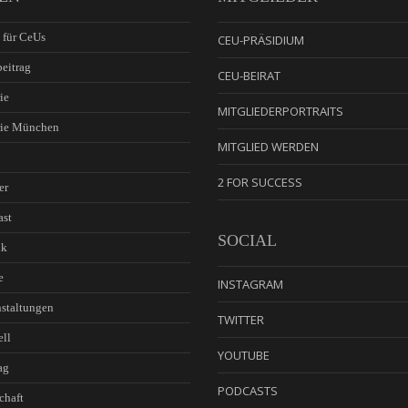
 für CeUs
CEU-PRÄSIDIUM
eitrag
CEU-BEIRAT
ie
MITGLIEDERPORTRAITS
rie München
MITGLIED WERDEN
2 FOR SUCCESS
er
ast
SOCIAL
ik
e
INSTAGRAM
staltungen
TWITTER
ell
YOUTUBE
ag
PODCASTS
chaft