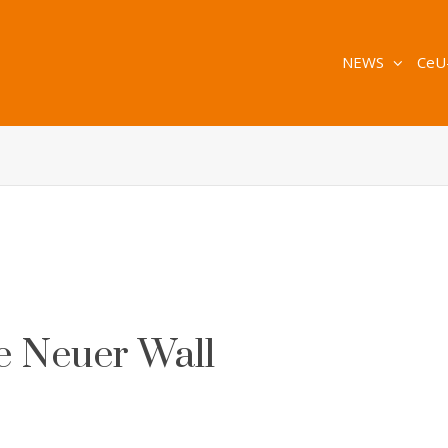
NEWS
CeU
e Neuer Wall