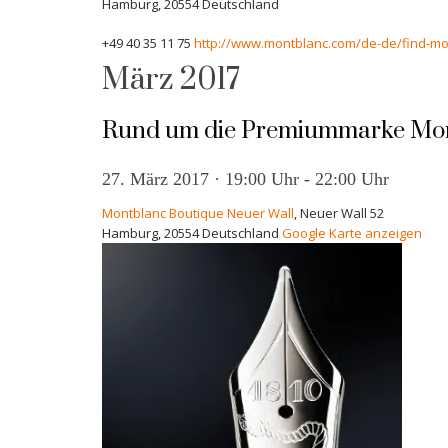
Hamburg
,
20554
Deutschland
+49 40 35 11 75
http://www.montblanc.com/de-de/find-mo
März 2017
Rund um die Premiummarke Mo
27. März 2017 · 19:00 Uhr
-
22:00 Uhr
Montblanc Boutique Neuer Wall
,
Neuer Wall 52
Hamburg
,
20554
Deutschland
Google Karte anzeigen