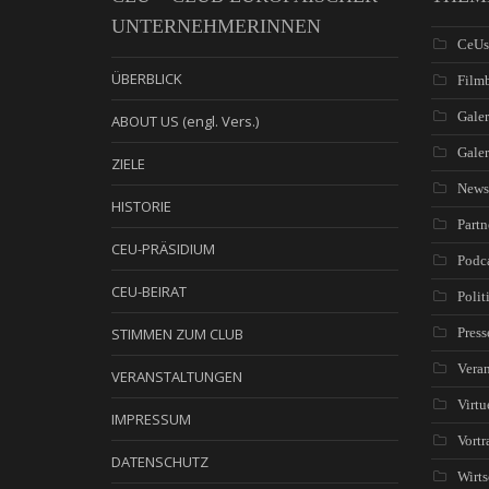
UNTERNEHMERINNEN
CeUs
ÜBERBLICK
Filmb
Galer
ABOUT US (engl. Vers.)
Gale
ZIELE
News
HISTORIE
Partn
CEU-PRÄSIDIUM
Podc
CEU-BEIRAT
Polit
STIMMEN ZUM CLUB
Press
Veran
VERANSTALTUNGEN
Virtu
IMPRESSUM
Vortr
DATENSCHUTZ
Wirts