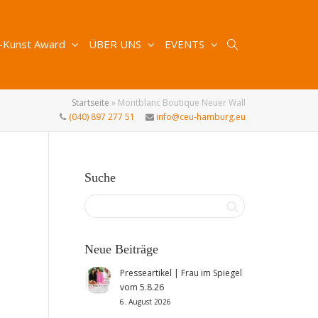
-Kunst Award
ÜBER UNS
EVENTS
Startseite
»
Montblanc Boutique Neuer Wall
(040) 897 277 51
info@ceu-hamburg.eu
Suche
Neue Beiträge
Presseartikel | Frau im Spiegel
vom 5.8.26
6. August 2026