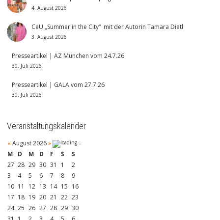
4. August 2026
CeU „Summer in the City“ mit der Autorin Tamara Dietl
3. August 2026
Presseartikel | AZ München vom 24.7.26
30. Juli 2026
Presseartikel | GALA vom 27.7.26
30. Juli 2026
Veranstaltungskalender
«
August 2026
»
M
D
M
D
F
S
S
27
28
29
30
31
1
2
3
4
5
6
7
8
9
10
11
12
13
14
15
16
17
18
19
20
21
22
23
24
25
26
27
28
29
30
31
1
2
3
4
5
6