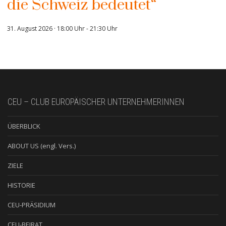
die Schweiz bedeutet“
31. August 2026 · 18:00 Uhr
-
21:30 Uhr
CEU – CLUB EUROPÄISCHER UNTERNEHMERINNEN
ÜBERBLICK
ABOUT US (engl. Vers.)
ZIELE
HISTORIE
CEU-PRÄSIDIUM
CEU-BEIRAT