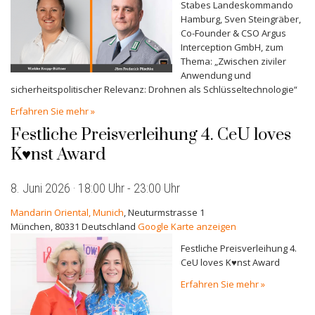
Stabes Landeskommando
Hamburg, Sven Steingräber,
Co-Founder & CSO Argus
Interception GmbH, zum
Thema: „Zwischen ziviler
Anwendung und
sicherheitspolitischer Relevanz: Drohnen als Schlüsseltechnologie“
Erfahren Sie mehr »
Festliche Preisverleihung 4. CeU loves
K♥️nst Award
8. Juni 2026 · 18:00 Uhr
-
23:00 Uhr
Mandarin Oriental, Munich
,
Neuturmstrasse 1
München
,
80331
Deutschland
Google Karte anzeigen
Festliche Preisverleihung 4.
CeU loves K♥️nst Award
Erfahren Sie mehr »