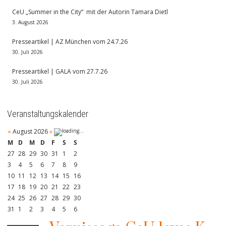
CeU „Summer in the City“ mit der Autorin Tamara Dietl
3. August 2026
Presseartikel | AZ München vom 24.7.26
30. Juli 2026
Presseartikel | GALA vom 27.7.26
30. Juli 2026
Veranstaltungskalender
«
August 2026
»
M
D
M
D
F
S
S
27
28
29
30
31
1
2
3
4
5
6
7
8
9
10
11
12
13
14
15
16
17
18
19
20
21
22
23
24
25
26
27
28
29
30
31
1
2
3
4
5
6